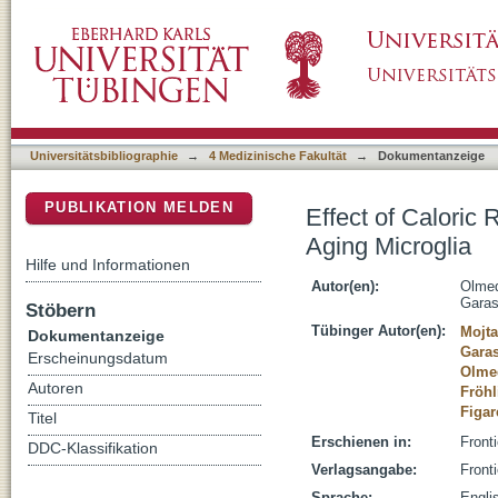
Effect of Caloric Restriction on the in vivo F
DSpace Repositorium (Manakin basiert)
Universitätsbibliographie
→
4 Medizinische Fakultät
→
Dokumentanzeige
PUBLIKATION MELDEN
Effect of Caloric 
Aging Microglia
Hilfe und Informationen
Autor(en):
Olmed
Garas
Stöbern
Tübinger Autor(en):
Mojta
Dokumentanzeige
Gara
Erscheinungsdatum
Olmed
Autoren
Fröhl
Figar
Titel
Erschienen in:
Front
DDC-Klassifikation
Verlagsangabe:
Front
Sprache:
Engli