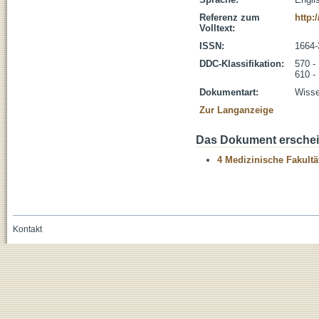
Referenz zum
http:
Volltext:
ISSN:
1664-
DDC-Klassifikation:
570 -
610 -
Dokumentart:
Wisse
Zur Langanzeige
Das Dokument erschein
4 Medizinische Fakultä
Kontakt