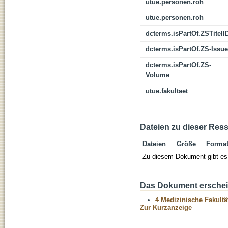
utue.personen.roh
utue.personen.roh
dcterms.isPartOf.ZSTitelI
dcterms.isPartOf.ZS-Issue
dcterms.isPartOf.ZS-
Volume
utue.fakultaet
Dateien zu dieser Res
Dateien
Größe
Forma
Zu diesem Dokument gibt es 
Das Dokument erschein
4 Medizinische Fakultä
Zur Kurzanzeige