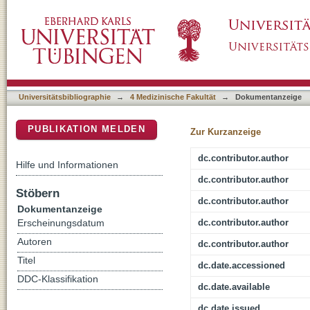
Effect of Caloric Restriction on the in vivo F
DSpace Repositorium (Manakin basiert)
Universitätsbibliographie
→
4 Medizinische Fakultät
→
Dokumentanzeige
PUBLIKATION MELDEN
Zur Kurzanzeige
dc.contributor.author
Hilfe und Informationen
dc.contributor.author
Stöbern
dc.contributor.author
Dokumentanzeige
dc.contributor.author
Erscheinungsdatum
Autoren
dc.contributor.author
Titel
dc.date.accessioned
DDC-Klassifikation
dc.date.available
dc.date.issued