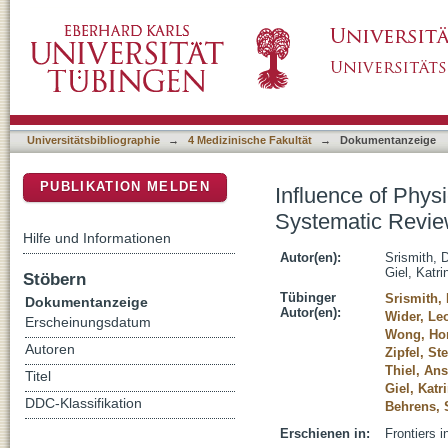
Influence of Physical Activity Interventions
DSpace Repositorium (Manakin basiert)
Universitätsbibliographie
→
4 Medizinische Fakultät
→
Dokumentanzeige
PUBLIKATION MELDEN
Influence of Physi
Systematic Revi
Hilfe und Informationen
Autor(en):
Srismith,
Giel, Katri
Stöbern
Tübinger
Srismith,
Dokumentanzeige
Autor(en):
Wider, Le
Erscheinungsdatum
Wong, Ho
Autoren
Zipfel, St
Thiel, An
Titel
Giel, Katr
DDC-Klassifikation
Behrens,
Erschienen in:
Frontiers i