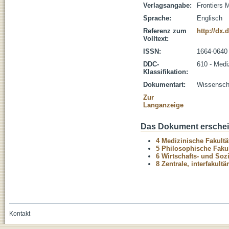
Verlagsangabe:
Frontiers 
Sprache:
Englisch
Referenz zum
http://dx.
Volltext:
ISSN:
1664-0640
DDC-
610 - Medi
Klassifikation:
Dokumentart:
Wissenscha
Zur
Langanzeige
Das Dokument erschein
4 Medizinische Fakultä
5 Philosophische Fakul
6 Wirtschafts- und Soz
8 Zentrale, interfakult
Kontakt