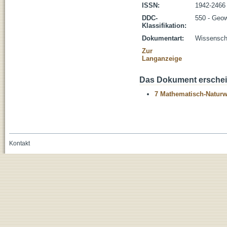
ISSN:
1942-2466
DDC-
550 - Geo
Klassifikation:
Dokumentart:
Wissenscha
Zur
Langanzeige
Das Dokument erschein
7 Mathematisch-Naturwi
Kontakt