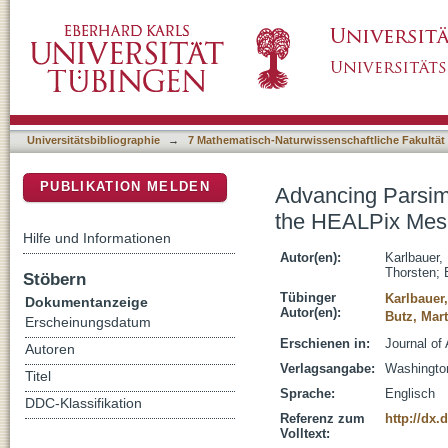
Advancing Parsimonious Deep Learning Wea
DSpace Repositorium (Manakin basiert)
Universitätsbibliographie
→
7 Mathematisch-Naturwissenschaftliche Fakultät
PUBLIKATION MELDEN
Advancing Parsim
the HEALPix Mes
Hilfe und Informationen
Autor(en):
Karlbauer,
Thorsten
;
Stöbern
Tübinger
Karlbauer,
Dokumentanzeige
Autor(en):
Butz, Mart
Erscheinungsdatum
Erschienen in:
Journal of
Autoren
Verlagsangabe:
Washingto
Titel
Sprache:
Englisch
DDC-Klassifikation
Referenz zum
http://dx
Volltext: