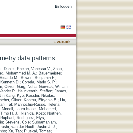
Einloggen
« zurück
metry data patterns
s, Daniel
;
Phelan, Vanessa V.
;
Zhao,
d, Mohammed M. A.
;
Bauermeister,
Ricardo M.
;
Bowen, Benjamin P.
;
 Kenneth D.
;
Correia, Mario S. P.
;
n, Oliver
;
Garg, Neha
;
Gerwick, William
ender P.
;
Heuckeroth, Steffen
;
James,
Bin Kang, Kyo
;
Kessler, Nikolas
;
acher, Oliver
;
Kontou, Eftychia E.
;
Liu,
an, Tal
;
Mannochio-Russo, Helena
;
;
Mccall, Laura-Isobel
;
Mohamed,
 Timo H. J.
;
Nishida, Kozo
;
Northen,
 Raphael
;
Rodriguez, Elys
;
in
;
Stevens, Cole
;
Subramaniam,
roshi
;
van der Hooft, Justin J. J.
;
anbo
;
Xu, Tao
;
Pluskal, Tomas
;