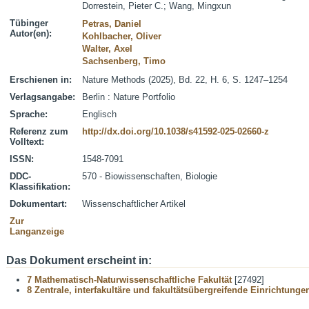
Dorrestein, Pieter C.
;
Wang, Mingxun
Tübinger
Petras, Daniel
Autor(en):
Kohlbacher, Oliver
Walter, Axel
Sachsenberg, Timo
Erschienen in:
Nature Methods (2025), Bd. 22, H. 6, S. 1247–1254
Verlagsangabe:
Berlin : Nature Portfolio
Sprache:
Englisch
Referenz zum
http://dx.doi.org/10.1038/s41592-025-02660-z
Volltext:
ISSN:
1548-7091
DDC-
570 - Biowissenschaften, Biologie
Klassifikation:
Dokumentart:
Wissenschaftlicher Artikel
Zur
Langanzeige
Das Dokument erscheint in:
7 Mathematisch-Naturwissenschaftliche Fakultät
[27492]
8 Zentrale, interfakultäre und fakultätsübergreifende Einrichtunge