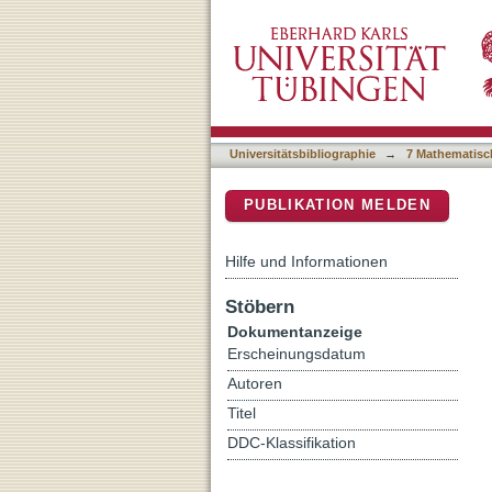
A universal language for 
DSpace Repositorium (Manakin b
Universitätsbibliographie
→
7 Mathematisc
PUBLIKATION MELDEN
Hilfe und Informationen
Stöbern
Dokumentanzeige
Erscheinungsdatum
Autoren
Titel
DDC-Klassifikation