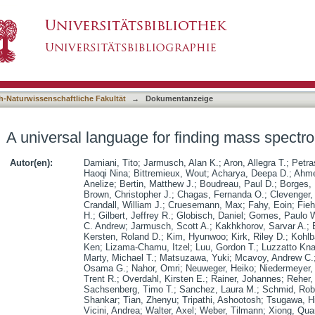
finding mass spectrometry data patterns
asiert)
h-Naturwissenschaftliche Fakultät
→
Dokumentanzeige
A universal language for finding mass spectro
Autor(en):
Damiani, Tito
;
Jarmusch, Alan K.
;
Aron, Allegra T.
;
Petra
Haoqi Nina
;
Bittremieux, Wout
;
Acharya, Deepa D.
;
Ahme
Anelize
;
Bertin, Matthew J.
;
Boudreau, Paul D.
;
Borges, 
Brown, Christopher J.
;
Chagas, Fernanda O.
;
Clevenger,
Crandall, William J.
;
Cruesemann, Max
;
Fahy, Eoin
;
Fieh
H.
;
Gilbert, Jeffrey R.
;
Globisch, Daniel
;
Gomes, Paulo W
C. Andrew
;
Jarmusch, Scott A.
;
Kakhkhorov, Sarvar A.
;
Kersten, Roland D.
;
Kim, Hyunwoo
;
Kirk, Riley D.
;
Kohlb
Ken
;
Lizama-Chamu, Itzel
;
Luu, Gordon T.
;
Luzzatto Kna
Marty, Michael T.
;
Matsuzawa, Yuki
;
Mcavoy, Andrew C.
Osama G.
;
Nahor, Omri
;
Neuweger, Heiko
;
Niedermeyer,
Trent R.
;
Overdahl, Kirsten E.
;
Rainer, Johannes
;
Reher,
Sachsenberg, Timo T.
;
Sanchez, Laura M.
;
Schmid, Rob
Shankar
;
Tian, Zhenyu
;
Tripathi, Ashootosh
;
Tsugawa, Hi
Vicini, Andrea
;
Walter, Axel
;
Weber, Tilmann
;
Xiong, Qu