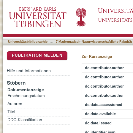
A universal language for finding mass spectr
DSpace Repositorium (Manakin basiert)
Universitätsbibliographie
→
7 Mathematisch-Naturwissenschaftliche Fakultät
PUBLIKATION MELDEN
Zur Kurzanzeige
dc.contributor.author
Hilfe und Informationen
dc.contributor.author
Stöbern
dc.contributor.author
Dokumentanzeige
dc.contributor.author
Erscheinungsdatum
Autoren
dc.date.accessioned
Titel
dc.date.available
DDC-Klassifikation
dc.date.issued
dc.identifier.issn