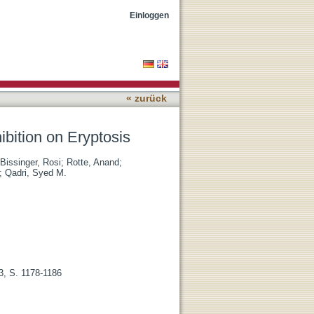
Einloggen
« zurück
bition on Eryptosis
Bissinger, Rosi
;
Rotte, Anand
;
;
Qadri, Syed M.
3, S. 1178-1186