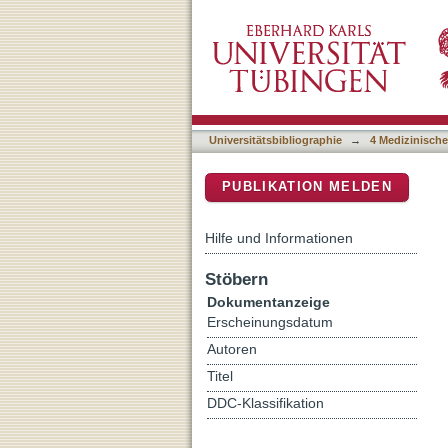
Impact of Cyclin-Depende
DSpace Repositorium (Manakin b
Universitätsbibliographie
→
4 Medizinische
PUBLIKATION MELDEN
Hilfe und Informationen
Stöbern
Dokumentanzeige
Erscheinungsdatum
Autoren
Titel
DDC-Klassifikation