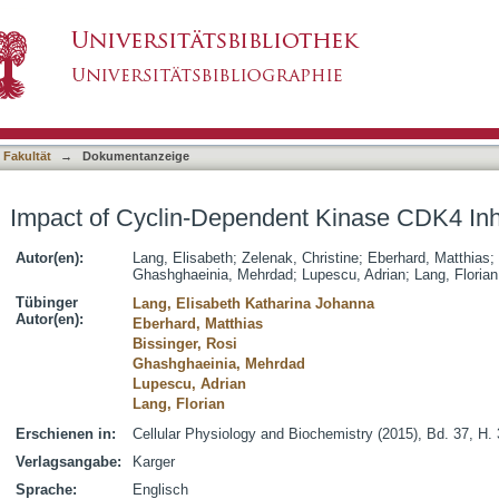
nt Kinase CDK4 Inhibition on Eryptosis
asiert)
 Fakultät
→
Dokumentanzeige
Impact of Cyclin-Dependent Kinase CDK4 Inhi
Autor(en):
Lang, Elisabeth
;
Zelenak, Christine
;
Eberhard, Matthias
;
Ghashghaeinia, Mehrdad
;
Lupescu, Adrian
;
Lang, Florian
Tübinger
Lang, Elisabeth Katharina Johanna
Autor(en):
Eberhard, Matthias
Bissinger, Rosi
Ghashghaeinia, Mehrdad
Lupescu, Adrian
Lang, Florian
Erschienen in:
Cellular Physiology and Biochemistry (2015), Bd. 37, H. 
Verlagsangabe:
Karger
Sprache:
Englisch