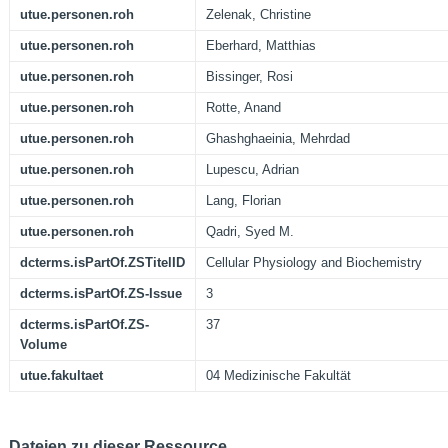
utue.personen.roh
Zelenak, Christine
utue.personen.roh
Eberhard, Matthias
utue.personen.roh
Bissinger, Rosi
utue.personen.roh
Rotte, Anand
utue.personen.roh
Ghashghaeinia, Mehrdad
utue.personen.roh
Lupescu, Adrian
utue.personen.roh
Lang, Florian
utue.personen.roh
Qadri, Syed M.
dcterms.isPartOf.ZSTitelID
Cellular Physiology and Biochemistry
dcterms.isPartOf.ZS-Issue
3
dcterms.isPartOf.ZS-
37
Volume
utue.fakultaet
04 Medizinische Fakultät
Dateien zu dieser Ressource