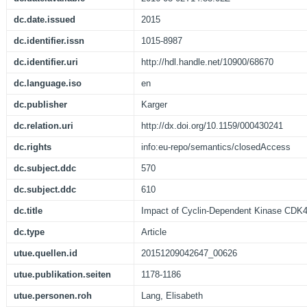
dc.date.issued
2015
dc.identifier.issn
1015-8987
dc.identifier.uri
http://hdl.handle.net/10900/68670
dc.language.iso
en
dc.publisher
Karger
dc.relation.uri
http://dx.doi.org/10.1159/000430241
dc.rights
info:eu-repo/semantics/closedAccess
dc.subject.ddc
570
dc.subject.ddc
610
dc.title
Impact of Cyclin-Dependent Kinase CDK4 
dc.type
Article
utue.quellen.id
20151209042647_00626
utue.publikation.seiten
1178-1186
utue.personen.roh
Lang, Elisabeth