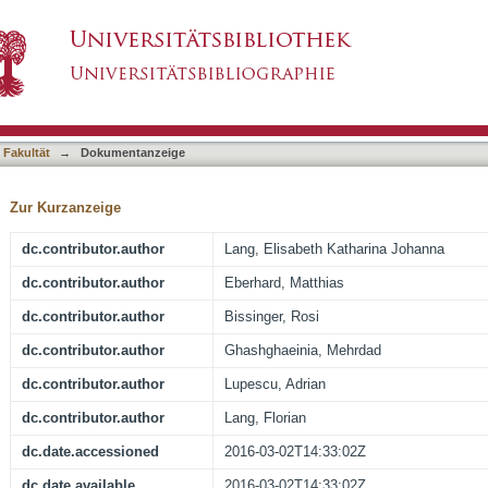
nt Kinase CDK4 Inhibition on Eryptosis
asiert)
 Fakultät
→
Dokumentanzeige
Zur Kurzanzeige
dc.contributor.author
Lang, Elisabeth Katharina Johanna
dc.contributor.author
Eberhard, Matthias
dc.contributor.author
Bissinger, Rosi
dc.contributor.author
Ghashghaeinia, Mehrdad
dc.contributor.author
Lupescu, Adrian
dc.contributor.author
Lang, Florian
dc.date.accessioned
2016-03-02T14:33:02Z
dc.date.available
2016-03-02T14:33:02Z