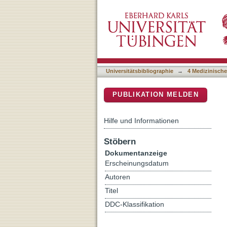
Impact of Cyclin-Depende
DSpace Repositorium (Manakin b
Universitätsbibliographie
→
4 Medizinische
PUBLIKATION MELDEN
Hilfe und Informationen
Stöbern
Dokumentanzeige
Erscheinungsdatum
Autoren
Titel
DDC-Klassifikation