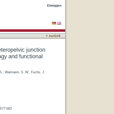
ion related to crossing
Einloggen
« zurück
eteropelvic junction
ogy and functional
S.
;
Warmann, S. W.
;
Fuchs, J.
 577-583