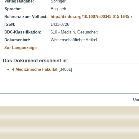
Verlagsangabe:
Springer
Sprache:
Englisch
Referenz zum Volltext:
http://dx.doi.org/10.1007/s00345-015-1645-x
ISSN:
1433-8726
DDC-Klassifikation:
610 - Medizin, Gesundheit
Dokumentart:
Wissenschaftlicher Artikel
Zur Langanzeige
Das Dokument erscheint in:
4 Medizinische Fakultät
[34851]
Uni