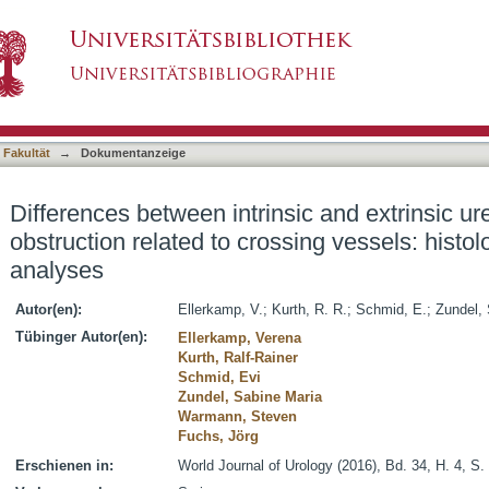
sic and extrinsic ureteropelvic junction obstruct
asiert)
ctional analyses
 Fakultät
→
Dokumentanzeige
Differences between intrinsic and extrinsic ur
obstruction related to crossing vessels: histol
analyses
Autor(en):
Ellerkamp, V.
;
Kurth, R. R.
;
Schmid, E.
;
Zundel, 
Tübinger Autor(en):
Ellerkamp, Verena
Kurth, Ralf-Rainer
Schmid, Evi
Zundel, Sabine Maria
Warmann, Steven
Fuchs, Jörg
Erschienen in:
World Journal of Urology (2016), Bd. 34, H. 4, S.