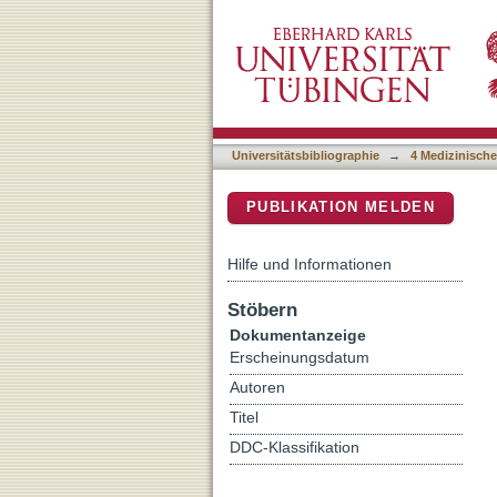
Differences between intrin
DSpace Repositorium (Manakin b
vessels: histology and fun
Universitätsbibliographie
→
4 Medizinische
PUBLIKATION MELDEN
Hilfe und Informationen
Stöbern
Dokumentanzeige
Erscheinungsdatum
Autoren
Titel
DDC-Klassifikation