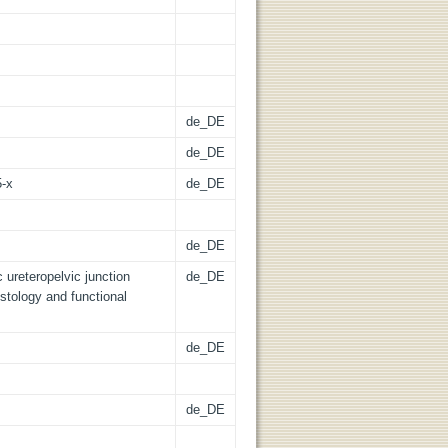
de_DE
de_DE
5-x
de_DE
de_DE
c ureteropelvic junction
de_DE
istology and functional
de_DE
de_DE