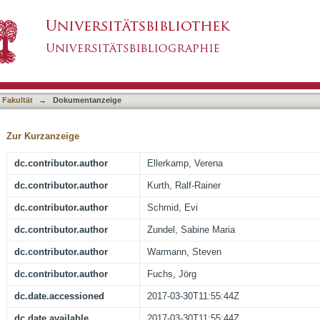
sic and extrinsic ureteropelvic junction obstruct
asiert)
ctional analyses
 Fakultät
→
Dokumentanzeige
Zur Kurzanzeige
dc.contributor.author
Ellerkamp, Verena
dc.contributor.author
Kurth, Ralf-Rainer
dc.contributor.author
Schmid, Evi
dc.contributor.author
Zundel, Sabine Maria
dc.contributor.author
Warmann, Steven
dc.contributor.author
Fuchs, Jörg
dc.date.accessioned
2017-03-30T11:55:44Z
dc.date.available
2017-03-30T11:55:44Z