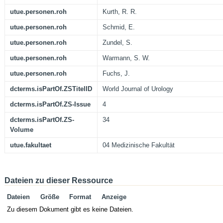
utue.personen.roh
Kurth, R. R.
utue.personen.roh
Schmid, E.
utue.personen.roh
Zundel, S.
utue.personen.roh
Warmann, S. W.
utue.personen.roh
Fuchs, J.
dcterms.isPartOf.ZSTitelID
World Journal of Urology
dcterms.isPartOf.ZS-Issue
4
dcterms.isPartOf.ZS-
34
Volume
utue.fakultaet
04 Medizinische Fakultät
Dateien zu dieser Ressource
Dateien
Größe
Format
Anzeige
Zu diesem Dokument gibt es keine Dateien.