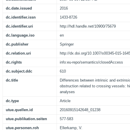
dc.date.issued
2016
dc.identifier.issn
1433-8726
dc.identifier.uri
http://hdl.handle.net/10900/75679
dc.language.iso
en
dc.publisher
Springer
dc.relation.uri
http://dx.doi.org/10.1007/s00345-015-164
dc.rights
info:eu-repo/semantics/closedAccess
dc.subject.ddc
610
dc.title
Differences between intrinsic and extrinsi
obstruction related to crossing vessels: h
analyses
dc.type
Article
utue.quellen.id
20160915142648_01238
utue.publikation.seiten
577-583
utue.personen.roh
Ellerkamp, V.