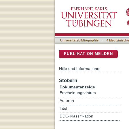
Differences between intrin
DSpace Repositorium (Manakin b
vessels: histology and fun
Universitätsbibliographie
→
4 Medizinische
PUBLIKATION MELDEN
Hilfe und Informationen
Stöbern
Dokumentanzeige
Erscheinungsdatum
Autoren
Titel
DDC-Klassifikation