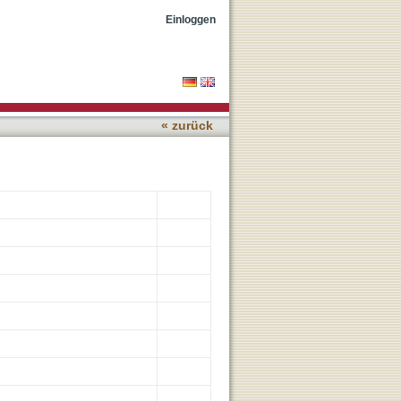
ion related to crossing
Einloggen
« zurück