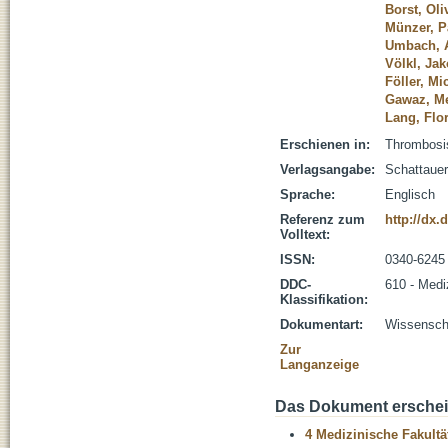
Borst, Oli
Münzer, Pa
Umbach, 
Völkl, Ja
Föller, Mi
Gawaz, Me
Lang, Flo
Erschienen in:
Thrombosis
Verlagsangabe:
Schattauer
Sprache:
Englisch
Referenz zum
http://dx.
Volltext:
ISSN:
0340-6245
DDC-
610 - Medi
Klassifikation:
Dokumentart:
Wissenscha
Zur
Langanzeige
Das Dokument erschein
4 Medizinische Fakultä