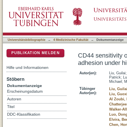
CD44 sensitivity of platelet activation, mem
DSpace Repositorium (Manakin basiert)
shear rates
Universitätsbibliographie
→
4 Medizinische Fakultät
→
Dokumentanzeige
PUBLIKATION MELDEN
CD44 sensitivity 
adhesion under hig
Hilfe und Informationen
Autor(en):
Liu, Guilai
Patrick
;
Lu
Stöbern
Michael
;
M
Dokumentanzeige
Tübinger
Liu, Guila
Erscheinungsdatum
Autor(en):
Liu, Guox
Autoren
Al Zoubi,
Chatterje
Titel
Walker-All
DDC-Klassifikation
Luo, Don
Elvira, Be
Chen, Ho