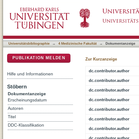
CD44 sensitivity of platelet activation, mem
DSpace Repositorium (Manakin basiert)
shear rates
Universitätsbibliographie
→
4 Medizinische Fakultät
→
Dokumentanzeige
PUBLIKATION MELDEN
Zur Kurzanzeige
dc.contributor.author
Hilfe und Informationen
dc.contributor.author
Stöbern
dc.contributor.author
Dokumentanzeige
dc.contributor.author
Erscheinungsdatum
Autoren
dc.contributor.author
Titel
dc.contributor.author
DDC-Klassifikation
dc.contributor.author
dc.contributor.author